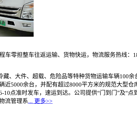
零担整车往返运输、货物快运，物流服务热线：189-2
冷藏、大件、超载、危险品等特种货物运输车辆
100
余
辆近5
000
余台，并配有超过8
000
平方米的规范大型仓
6
-10
点准时发车，速运到达。公司提供“门到门”及“
物流管理系
...
更多
>>