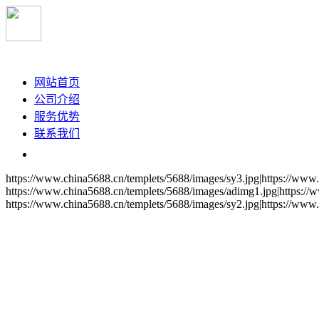
大旺途鸽物流
网站首页
公司介绍
服务优势
联系我们
https://www.china5688.cn/templets/5688/images/sy3.jpg|https://www
https://www.china5688.cn/templets/5688/images/adimg1.jpg|https://
https://www.china5688.cn/templets/5688/images/sy2.jpg|https://www