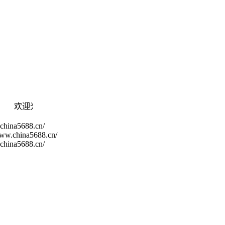
欢迎光临！ 现在是:
途鸽物流 诚实守信 安全快捷 服务周
.china5688.cn/
www.china5688.cn/
.china5688.cn/